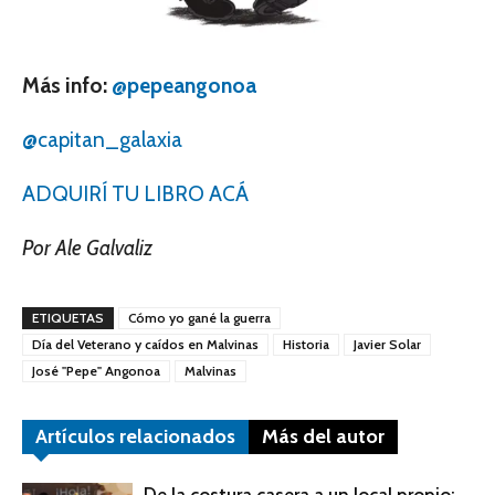
Más info:
@pepeangonoa
@capitan_galaxia
ADQUIRÍ TU LIBRO ACÁ
Por Ale Galvaliz
ETIQUETAS
Cómo yo gané la guerra
Día del Veterano y caídos en Malvinas
Historia
Javier Solar
José "Pepe" Angonoa
Malvinas
Artículos relacionados
Más del autor
De la costura casera a un local propio: