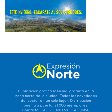
Publicación gráfica mensual gratuita en la
zona norte de la ciudad. Todas las novedades
del sector en un sólo lugar. Distribución
puerta a puerta. 21.000 ejemplares.
Contacto: Cel. 3515108468 - Tel. (0351)