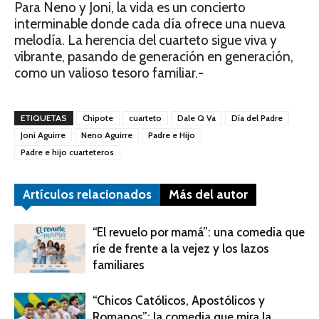
Para Neno y Joni, la vida es un concierto
interminable donde cada día ofrece una nueva
melodía. La herencia del cuarteto sigue viva y
vibrante, pasando de generación en generación,
como un valioso tesoro familiar.-
ETIQUETAS
Chipote
cuarteto
Dale Q Va
Día del Padre
Joni Aguirre
Neno Aguirre
Padre e Hijo
Padre e hijo cuarteteros
Artículos relacionados
Más del autor
“El revuelo por mamá”: una comedia que
ríe de frente a la vejez y los lazos
familiares
“Chicos Católicos, Apostólicos y
Romanos”: la comedia que mira la