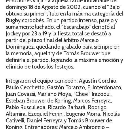
emociones viajan a aquella tarde inolvidable del
domingo 18 de Agosto de 2002, cuando el “Bajo”
obtuvo su primer título en la máxima categoría del
Rugby cordobés. En un partido intenso, parejo y
sumamente luchado, el “Escarabajo” derrotó al
Jockey por 23 a 19 y la fiesta total se desató a
partir del pitazo final del árbitro Marcelo
Domínguez, quedando grabado para siempre en
la memoria, aquel try de Tomás Brouwer que
definiría el partido, logrando la máxima emoción y
el inicio de todos los festejos.
Integraron el equipo campeón: Agustín Corchio,
Paulo Cecchetto, Gastón Toranzo, F. Interdonato,
Juan Covassi, Mariano Moya, “Chevi” Irazoqui,
Esteban Brouwer de Koning, Marcos Ferreyra,
Pablo Rusculleda, Ricardo Barbará, Rodrigo
Altamira, Ezequiel Ferrini, Eugenio Morra, Nicolás
Cativelli, Daniel Ferreyra y Tomás Brouwer de
Koning. Entrenadores: Marcelo Ambroggio –