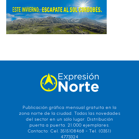
Publicación gráfica mensual gratuita en la
zona norte de la ciudad. Todas las novedades
del sector en un sólo lugar. Distribución
puerta a puerta. 21.000 ejemplares.
Contacto: Cel. 3515108468 - Tel. (0351)
4773324