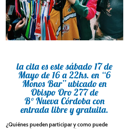
la cita es este sábado 17 de
Mayo de 16 a 22hs. en “6
Monos Bar” ubicado en
Obispo Oro 277 de
B° Nueva Córdoba con
entrada libre y gratuita.
¿Quiénes pueden participar y como puede