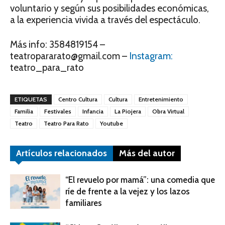
voluntario y según sus posibilidades económicas,
a la experiencia vivida a través del espectáculo.
Más info: 3584819154 –
teatropararato@gmail.com –
Instagram:
teatro_para_rato
ETIQUETAS
Centro Cultura
Cultura
Entretenimiento
Familia
Festivales
Infancia
La Piojera
Obra Virtual
Teatro
Teatro Para Rato
Youtube
Artículos relacionados
Más del autor
“El revuelo por mamá”: una comedia que
ríe de frente a la vejez y los lazos
familiares