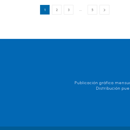
...
1
2
3
5
Publicación gráfica mensua
Distribución pue