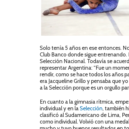
Solo tenía 5 años en ese entonces. N
Club Banco donde sigue entrenando. De
Selección Nacional. Todavía se acuerd
representar Argentina: “Fue un mome
rendir, como se hace todos los años 
era Jacqueline Grillo y pensaba que yo
a la Selección porque es un orgullo par
En cuanto a la gimnasia rítmica, emp
individual y en la
Selección
, también 
clasificó al Sudamericano de Lima, Per
como individual. Volvió con una medal
mucho y tuvo buenos resultados en tod