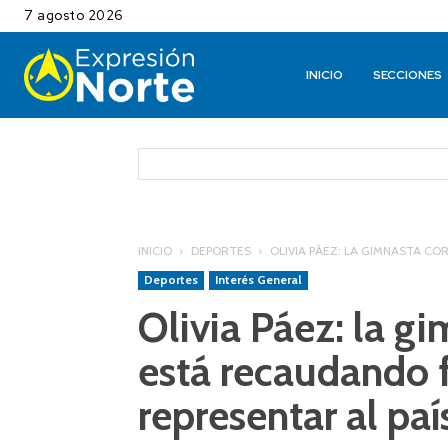
7 agosto 2026
INICIO
SECCIONES
INICIO
DEPORTES
OLIVIA PÁEZ: LA GIMNASTA C
Deportes
Interés General
Olivia Páez: la g
está recaudando 
representar al pa