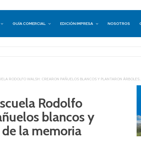
GUÍA COMERCIAL
EDICIÓN IMPRESA
NOSOTROS
UELA RODOLFO WALSH: CREARON PAÑUELOS BLANCOS Y PLANTARON ÁRBOLES..
Escuela Rodolfo
añuelos blancos y
s de la memoria