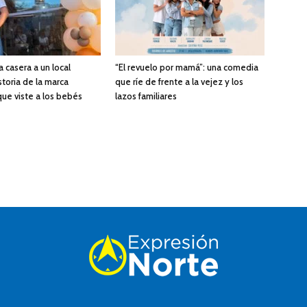
a casera a un local
“El revuelo por mamá”: una comedia
istoria de la marca
que ríe de frente a la vejez y los
ue viste a los bebés
lazos familiares