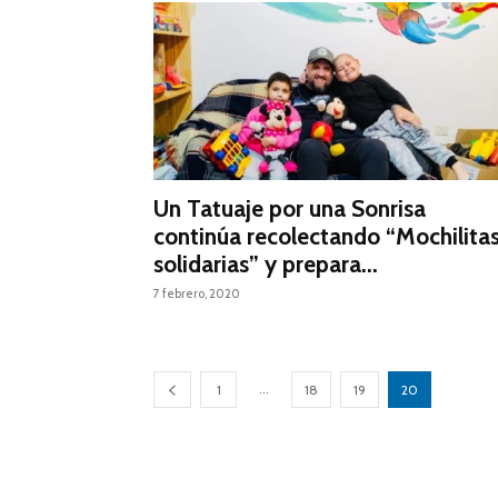
Un Tatuaje por una Sonrisa
continúa recolectando “Mochilita
solidarias” y prepara...
7 febrero, 2020
...
1
18
19
20