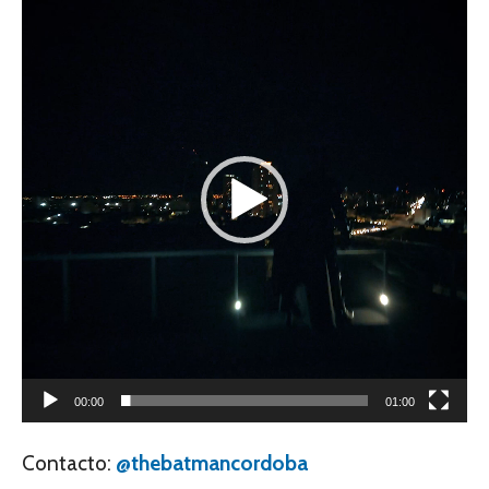
de
video
00:00
01:00
Contacto:
@thebatmancordoba