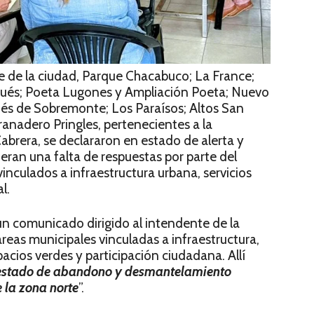
e de la ciudad, Parque Chacabuco; La France;
qués; Poeta Lugones y Ampliación Poeta; Nuevo
és de Sobremonte; Los Paraísos; Altos San
ranadero Pringles, pertenecientes a la
Cabrera,
se declararon en estado de alerta y
ran una falta de respuestas por parte del
vinculados a infraestructura urbana, servicios
l.
n comunicado dirigido al intendente de la
 áreas municipales vinculadas a infraestructura,
acios verdes y participación ciudadana. Allí
 estado de abandono y desmantelamiento
e la zona norte
”.