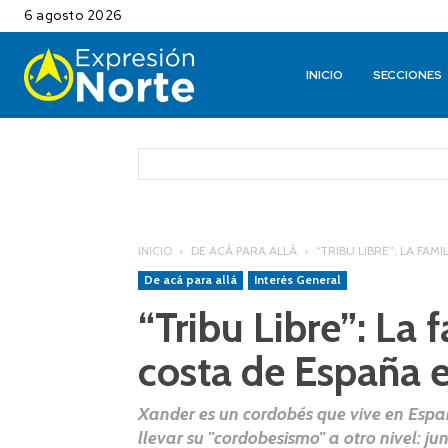
6 agosto 2026
INICIO
SECCIONES
INICIO
DE ACÁ PARA ALLÁ
“TRIBU LIBRE”: LA FA
De acá para allá
Interés General
“Tribu Libre”: La 
costa de España 
Xander es un cordobés que vive en Espa
llevar su "cordobesismo" a otro nivel: jun