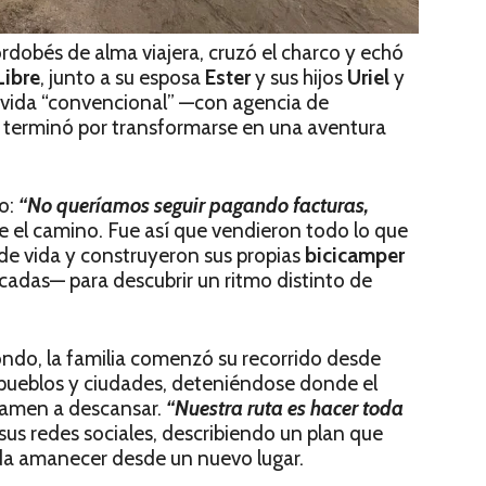
ordobés de alma viajera, cruzó el charco y echó
Libre
, junto a su esposa
Ester
y sus hijos
Uriel
y
vida “convencional” —con agencia de
a— terminó por transformarse en una aventura
to:
“No queríamos seguir pagando facturas,
e el camino. Fue así que vendieron todo lo que
e vida y construyeron sus propias
bicicamper
adas— para descubrir un ritmo distinto de
ndo, la familia comenzó su recorrido desde
 pueblos y ciudades, deteniéndose donde el
 llamen a descansar.
“Nuestra ruta es hacer toda
sus redes sociales, describiendo un plan que
a amanecer desde un nuevo lugar.