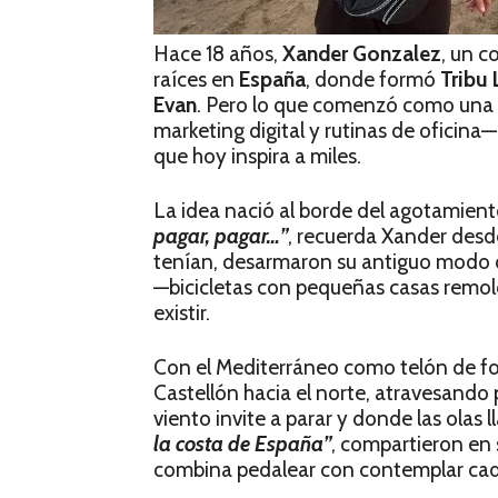
Hace 18 años,
Xander Gonzalez
, un c
raíces en
España
, donde formó
Tribu 
Evan
. Pero lo que comenzó como una 
marketing digital y rutinas de oficin
que hoy inspira a miles.
La idea nació al borde del agotamien
pagar, pagar…”
, recuerda Xander desd
tenían, desarmaron su antiguo modo d
—bicicletas con pequeñas casas remolc
existir.
Con el Mediterráneo como telón de fo
Castellón hacia el norte, atravesando
viento invite a parar y donde las olas
la costa de España”
, compartieron en 
combina pedalear con contemplar cad