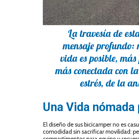
La travesía de est
mensaje profundo: 
vida es posible, más
más conectada con la 
estrés, de la a
Una Vida nómada p
El diseño de sus bicicamper no es cas
comodidad sin sacrificar movilidad: pe
compartimentos para equipo y recuerd