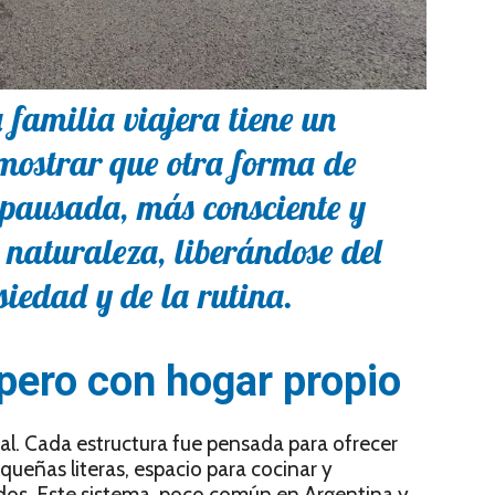
a familia viajera tiene un
mostrar que otra forma de
 pausada, más consciente y
naturaleza, liberándose del
nsiedad y de la rutina.
ero con hogar propio
ual. Cada estructura fue pensada para ofrecer
queñas literas, espacio para cocinar y
os. Este sistema, poco común en Argentina y