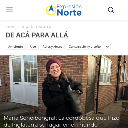
INICIO
DE ACÁ PARA ALLÁ
DE ACÁ PARA ALLÁ
Ambiente
Arte
Autos y Motos
Construcción y diseño
María Scheibengraf: La cordobesa que hizo
de Inglaterra su lugar en el mundo