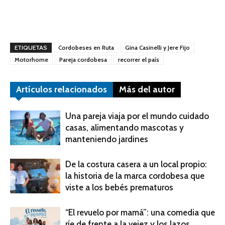
ETIQUETAS
Cordobeses en Ruta
Gina Casinelli y Jere Fijo
Motorhome
Pareja cordobesa
recorrer el país
Artículos relacionados
Más del autor
Una pareja viaja por el mundo cuidado
casas, alimentando mascotas y
manteniendo jardines
De la costura casera a un local propio:
la historia de la marca cordobesa que
viste a los bebés prematuros
“El revuelo por mamá”: una comedia que
ríe de frente a la vejez y los lazos