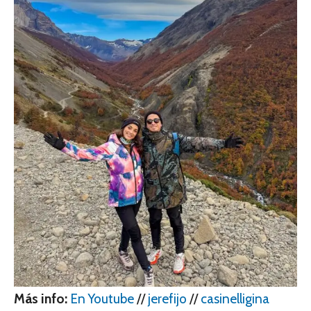
Más info:
En Youtube
//
jerefijo
//
casinelligina