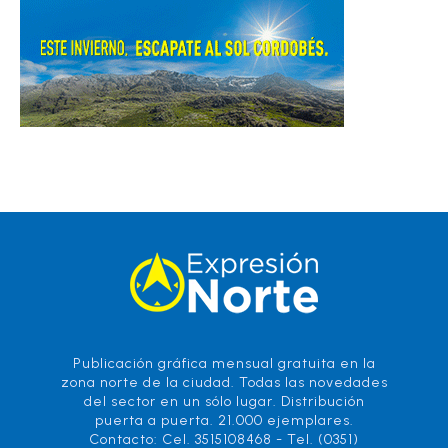
Publicación gráfica mensual gratuita en la
zona norte de la ciudad. Todas las novedades
del sector en un sólo lugar. Distribución
puerta a puerta. 21.000 ejemplares.
Contacto: Cel. 3515108468 - Tel. (0351)